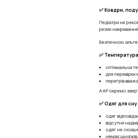
✅ Ковдри, поду
Педіатри не реко
ризик накривання
Безпечною альтер
✅ Температура в
оптимальна те
для перевірки 
перегрів вваж
AAP окремо зверт
✅ Одяг для сну
одяг відповіда
відсутня надмі
одяг не сковує
немає шнурків