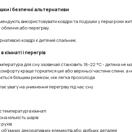
шки і безпечні альтернативи
мендують використовувати ковдри та подушки у перші роки жит
 обличчя або перегріву.
нативою ковдрі є дитячий спальник.
 кімнаті і перегрів
мпература для сну зазвичай становить 18–22 °C - дитина не ма
комфорту краще торкатися шиї або верхньої частини спини, а не
ається більшим ризиком, ніж легка прохолода
ає увагу на уникнення перегріву під час сну.
є температурі в кімнаті
рна кількість шарів
 рухів
, обʼємних декоративних елементів або дрібних деталей