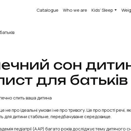
Catalogue
Who we are
Kids’ Sleep
Weig
ечний сон дити
лист для батьків
зпечно спить ваша дитина
е не про ідеальні умови і не про тривогу. Це про прості речі, я
ть для дитини стабільне, передбачуване середовище.
демія педіатрії (AAP) багато років досліджує тему дитячого с