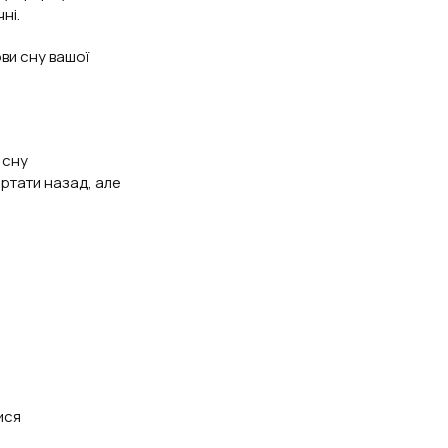
ні.
ови сну вашої
 сну
ертати назад, але
ися