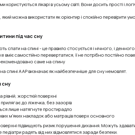
и користуються лікарі в усьому світі. Вони досить прості і логіч
 який можна використати як орієнтир і спокійно перевірити ум
тини під час сну
ть спати на спині - це правило стосується і нічного, і денного
е вміє самостійно перевертатися, її не потрібно постійно пов
 рекомендовано саме на спину
а спині AAP визначає як найбезпечніше для сну немовлят.
 сну
а рівній, жорсткій поверхні
прилягає до ліжечка, без зазорів
ься лише натягнуте простирадло
вих мʼяких накладок або матраців поверх основного
і поверхні підвищують ризик порушення дихання. Можуть здават
 педіатри радять від них відмовлятися заради безпеки.