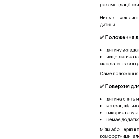
рекомендації, яким
Нижче — чек-лист,
дитини.
✅ Положення ди
дитину вкладаю
якщо дитина вж
вкладати на сон
Саме положення н
✅ Поверхня для
дитина спить н
матрац щільно 
використовуєт
немає додатко
Мʼякі або нерівн
комфортними, але