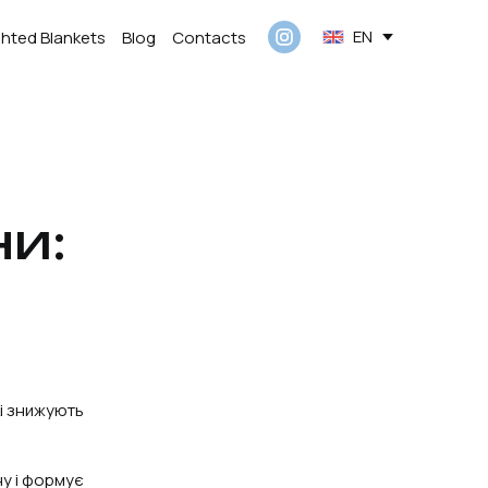
EN
hted Blankets
Blog
Contacts
ни:
кі знижують
ну і формує