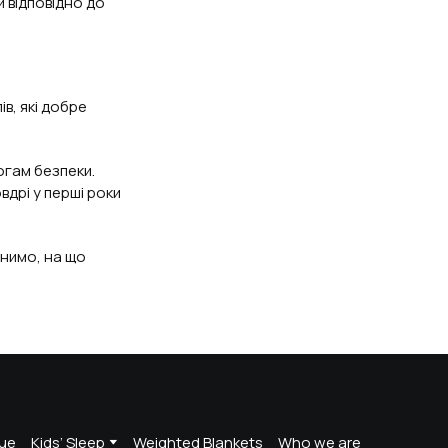
и відповідно до
в, які добре
огам безпеки.
вдрі у перші роки
снимо, на що
ue
Kids’ Sleep
Weighted Blankets
Who we are