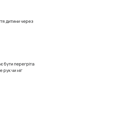
тя дитини через
є бути перегріта
 рук чи ніг