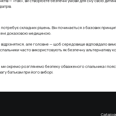
нктів — «так», ви створюєте безпечні умови для сну своєї дитин
іатрів.
 потребує складних рішень. Він починається з базових принципі
джені доказовою медициною.
відрізнятися, але головне — щоб середовище відповідало вим
 спальники часто використовують як безпечну альтернативу ко
ті ми окремо розглянемо безпеку обваженого спальника і поя
агу батькам при його виборі.
Catalog