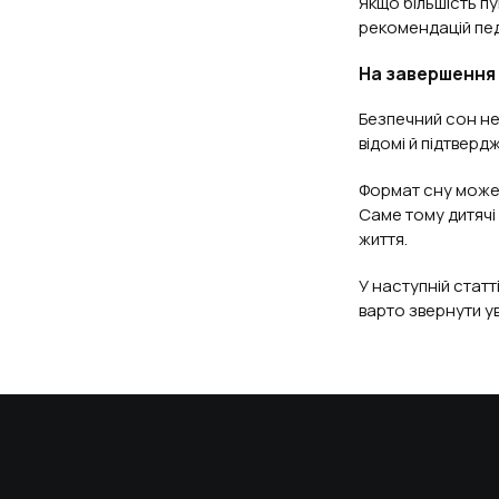
Якщо більшість пу
рекомендацій пед
На завершення
Безпечний сон не
відомі й підтвер
Формат сну може 
Саме тому дитячі
життя.
У наступній стат
варто звернути ув