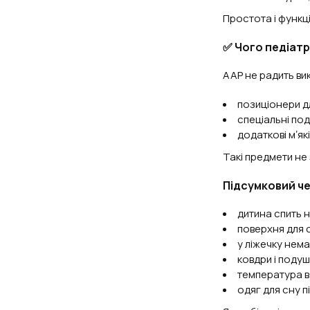
Простота і функц
✅ Чого педіат
AAP не радить ви
позиціонери д
спеціальні по
додаткові мʼяк
Такі предмети не
Підсумковий ч
дитина спить н
поверхня для с
у ліжечку нем
ковдри і поду
температура в 
одяг для сну 