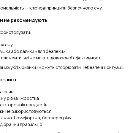
іональність — ключові принципи безпечного сну.
ри не рекомендують
користовувати:
ля сну
душки або валики «для безпеки»
і елементи, які не мають доказової ефективності
 знижують ризики і можуть створювати небезпечні ситуації.
ек-лист
а спині
ну рівна і жорстка
ає сторонніх предметів
шки не використовуються
кімнаті комфортна, без перегріву
підібраний правильно